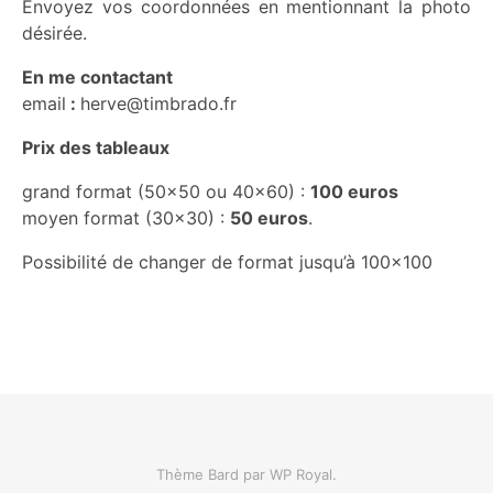
Envoyez vos coordonnées en mentionnant la photo
désirée.
En me contactant
email
:
herve@timbrado.fr
Prix des tableaux
grand format (50×50 ou 40×60) :
100 euros
moyen format (30×30) :
50 euros
.
Possibilité de changer de format jusqu’à 100×100
Thème Bard par
WP Royal
.