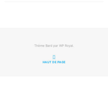
Thème Bard par
WP Royal
.
HAUT DE PAGE