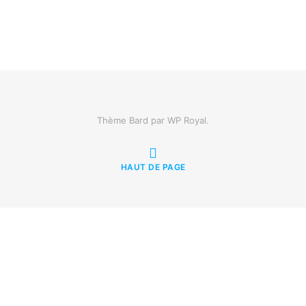
Thème Bard par
WP Royal
.
HAUT DE PAGE