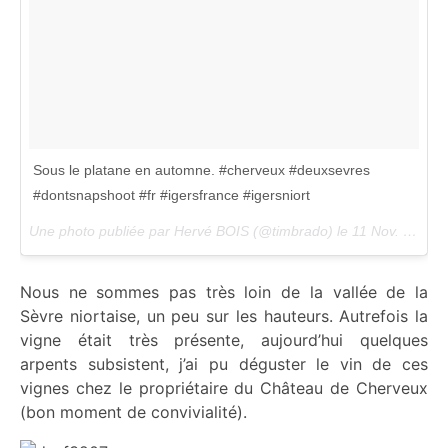
Sous le platane en automne. #cherveux #deuxsevres
#dontsnapshoot #fr #igersfrance #igersniort
Une photo publiée par Hervé BOIS (@timbrado) le
11 Nov. 2016 à 9h50 PST
Nous ne sommes pas très loin de la vallée de la
Sèvre niortaise, un peu sur les hauteurs. Autrefois la
vigne était très présente, aujourd’hui quelques
arpents subsistent, j’ai pu déguster le vin de ces
vignes chez le propriétaire du Château de Cherveux
(bon moment de convivialité).