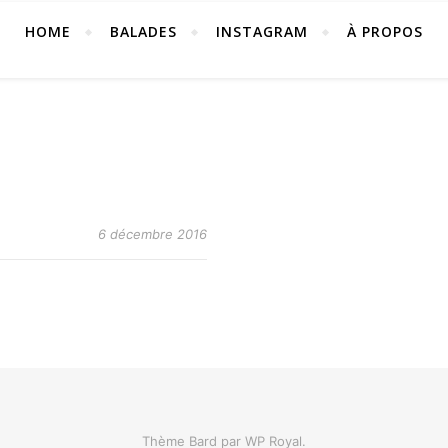
HOME
BALADES
INSTAGRAM
À PROPOS
6 décembre 2016
Thème Bard par
WP Royal
.